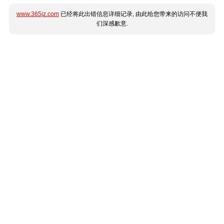
www.365jz.com
已经将此出错信息详细记录, 由此给您带来的访问不便我
们深感歉意.