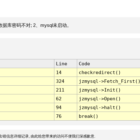
据库密码不对; 2、mysql未启动。
Line
Code
14
checkredirect()
324
jzmysql->Fetch_First(
211
jzmysql->Init()
62
jzmysql->Open()
94
jzmysql->halt()
76
break()
出错信息详细记录, 由此给您带来的访问不便我们深感歉意.