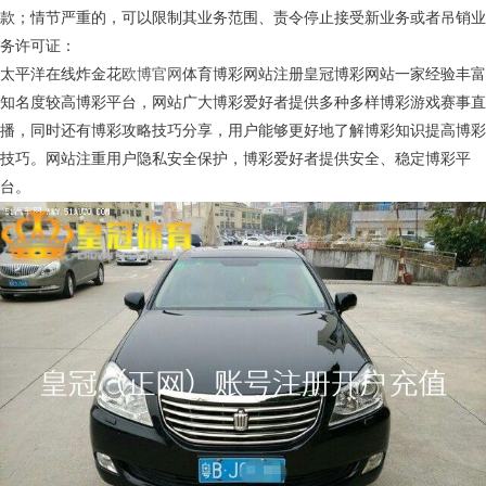
款；情节严重的，可以限制其业务范围、责令停止接受新业务或者吊销业
务许可证：
太平洋在线炸金花
欧博官网
体育博彩网站注册皇冠博彩网站一家经验丰富
知名度较高博彩平台，网站广大博彩爱好者提供多种多样博彩游戏赛事直
播，同时还有博彩攻略技巧分享，用户能够更好地了解博彩知识提高博彩
技巧。网站注重用户隐私安全保护，博彩爱好者提供安全、稳定博彩平
台。