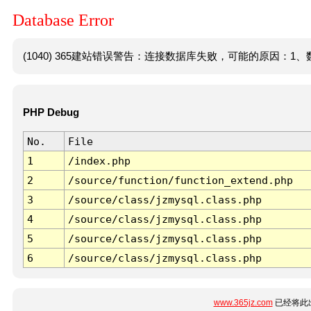
Database Error
(1040) 365建站错误警告：连接数据库失败，可能的原因：1、数
PHP Debug
No.
File
1
/index.php
2
/source/function/function_extend.php
3
/source/class/jzmysql.class.php
4
/source/class/jzmysql.class.php
5
/source/class/jzmysql.class.php
6
/source/class/jzmysql.class.php
www.365jz.com
已经将此