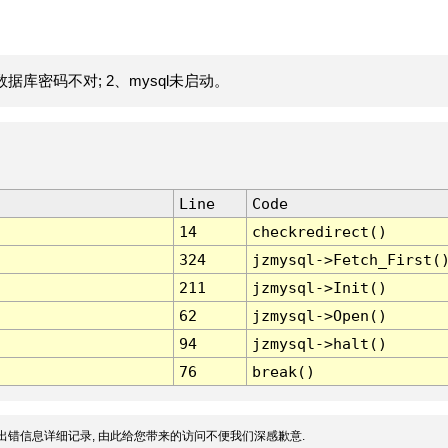
据库密码不对; 2、mysql未启动。
Line
Code
14
checkredirect()
324
jzmysql->Fetch_First(
211
jzmysql->Init()
62
jzmysql->Open()
94
jzmysql->halt()
76
break()
出错信息详细记录, 由此给您带来的访问不便我们深感歉意.