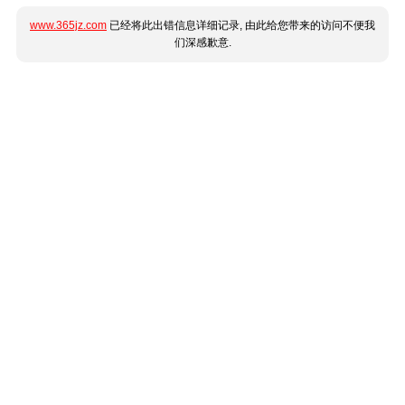
www.365jz.com
已经将此出错信息详细记录, 由此给您带来的访问不便我
们深感歉意.