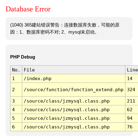
Database Error
(1040) 365建站错误警告：连接数据库失败，可能的原
因：1、数据库密码不对; 2、mysql未启动。
PHP Debug
No.
File
Line
1
/index.php
14
2
/source/function/function_extend.php
324
3
/source/class/jzmysql.class.php
211
4
/source/class/jzmysql.class.php
62
5
/source/class/jzmysql.class.php
94
6
/source/class/jzmysql.class.php
76