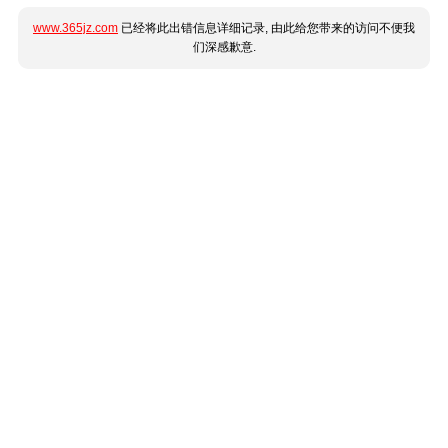
www.365jz.com
已经将此出错信息详细记录, 由此给您带来的访问不便我
们深感歉意.