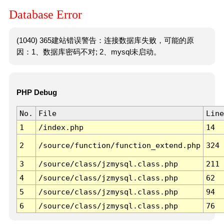
Database Error
(1040) 365建站错误警告：连接数据库失败，可能的原
因：1、数据库密码不对; 2、mysql未启动。
PHP Debug
No.
File
Line
1
/index.php
14
2
/source/function/function_extend.php
324
3
/source/class/jzmysql.class.php
211
4
/source/class/jzmysql.class.php
62
5
/source/class/jzmysql.class.php
94
6
/source/class/jzmysql.class.php
76