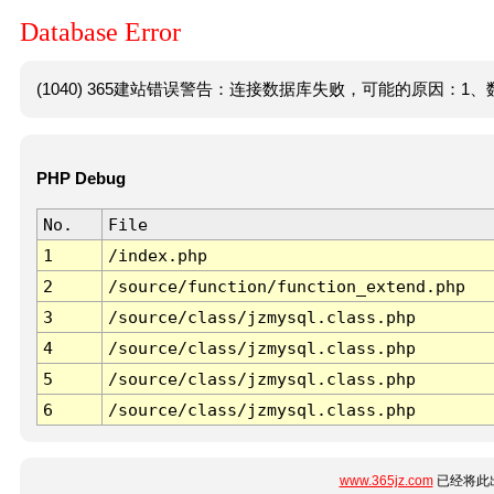
Database Error
(1040) 365建站错误警告：连接数据库失败，可能的原因：1、数
PHP Debug
No.
File
1
/index.php
2
/source/function/function_extend.php
3
/source/class/jzmysql.class.php
4
/source/class/jzmysql.class.php
5
/source/class/jzmysql.class.php
6
/source/class/jzmysql.class.php
www.365jz.com
已经将此