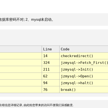
据库密码不对; 2、mysql未启动。
Line
Code
14
checkredirect()
324
jzmysql->Fetch_First(
211
jzmysql->Init()
62
jzmysql->Open()
94
jzmysql->halt()
76
break()
出错信息详细记录, 由此给您带来的访问不便我们深感歉意.