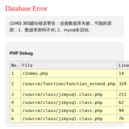
Database Error
(1040) 365建站错误警告：连接数据库失败，可能的原
因：1、数据库密码不对; 2、mysql未启动。
PHP Debug
No.
File
Line
1
/index.php
14
2
/source/function/function_extend.php
324
3
/source/class/jzmysql.class.php
211
4
/source/class/jzmysql.class.php
62
5
/source/class/jzmysql.class.php
94
6
/source/class/jzmysql.class.php
76