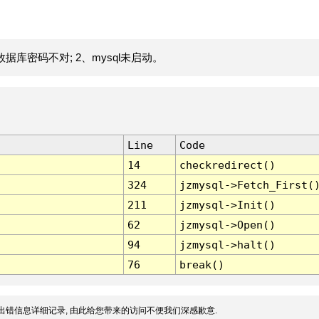
据库密码不对; 2、mysql未启动。
Line
Code
14
checkredirect()
324
jzmysql->Fetch_First(
211
jzmysql->Init()
62
jzmysql->Open()
94
jzmysql->halt()
76
break()
出错信息详细记录, 由此给您带来的访问不便我们深感歉意.