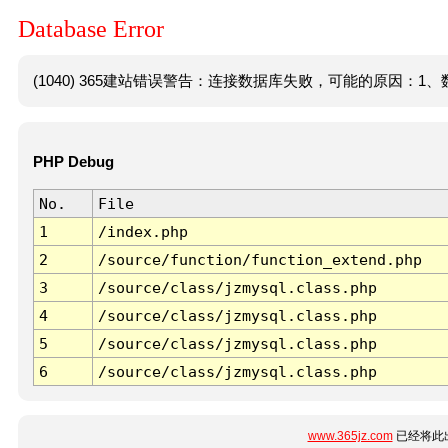
Database Error
(1040) 365建站错误警告：连接数据库失败，可能的原因：1、数
PHP Debug
No.
File
1
/index.php
2
/source/function/function_extend.php
3
/source/class/jzmysql.class.php
4
/source/class/jzmysql.class.php
5
/source/class/jzmysql.class.php
6
/source/class/jzmysql.class.php
www.365jz.com
已经将此