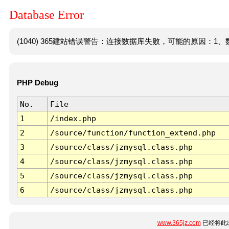
Database Error
(1040) 365建站错误警告：连接数据库失败，可能的原因：1、数
PHP Debug
No.
File
1
/index.php
2
/source/function/function_extend.php
3
/source/class/jzmysql.class.php
4
/source/class/jzmysql.class.php
5
/source/class/jzmysql.class.php
6
/source/class/jzmysql.class.php
www.365jz.com
已经将此