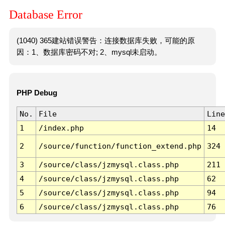
Database Error
(1040) 365建站错误警告：连接数据库失败，可能的原
因：1、数据库密码不对; 2、mysql未启动。
PHP Debug
No.
File
Line
1
/index.php
14
2
/source/function/function_extend.php
324
3
/source/class/jzmysql.class.php
211
4
/source/class/jzmysql.class.php
62
5
/source/class/jzmysql.class.php
94
6
/source/class/jzmysql.class.php
76