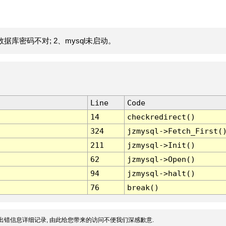
据库密码不对; 2、mysql未启动。
Line
Code
14
checkredirect()
324
jzmysql->Fetch_First(
211
jzmysql->Init()
62
jzmysql->Open()
94
jzmysql->halt()
76
break()
出错信息详细记录, 由此给您带来的访问不便我们深感歉意.