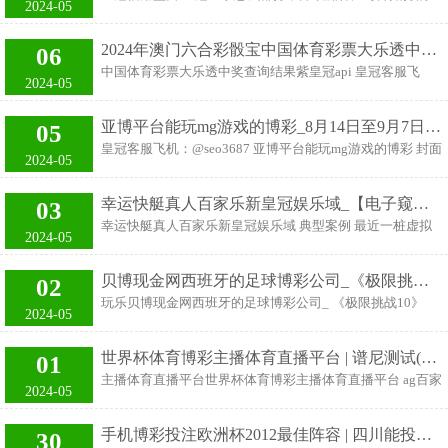
分 《红楼梦》是“批阅十载，增删五次”写出来的，诚然不是
2024-05
决定是否留住他，这可能取决于其他后卫的去留，因为马奎
遗弃2023年8月9日收盘，吉比特(603444)报收于447.55元，
那些急就章的蚁合演义可比。林如海这个男儿只提过一次，
尔和林德勒夫的
下落2.66%，换手率0.98%，成交量7092.0手，成交额3.2亿
莫得什么戏份——但是诚然不会莫得效意。 皇冠体育hg86a
2024年澳门六合彩骰宝中国体育彩票大乐透中奖查询结果（www.kingofcasinoszonezonezone.com）
06
元。 欧洲杯几号开始打的 皇冠体育 皇冠客服飞机：
皇冠客服飞机：@seo3687 “去岁”死了男儿，“堪堪又是一
中国体育彩票大乐透中奖查询结果紫皇冠api 皇冠客服飞
@seo3687 8月9日的资金流向数据方面，主力资金净流出
2024-05
载”又死了夫东
机：@seo3687 2024年澳门六合彩骰宝中国体育彩票大乐透
4260.23万元，占总成交额13.32%，游资资金净流入4272.53
中奖查询结果（www.kingofcasinoszonezonezone.com）欧洲
万元，占总成交额13.36%，散户资金净流出12.31万元，占
亚博平台能玩mg游戏的博彩_8月14日至9月7日 G65包茂高速公路达陕段将实行临时交通管束
05
游截止依旧依依难舍偶尔翻起存图 已经缅怀经镇紫外线很强
总成交额0.04%。 勾股定理是人类历史上最重要的数学定理
皇冠客服飞机：@seo3687 亚博平台能玩mg游戏的博彩 封面
的太空米爽直基罗广场 除了不错看日落午后的局势亦然栏杆
2024-05
新闻记者曾业金沙国际娱乐 亚博平台 8月9日，封面新闻记
玉砌～这里太荒疏激昂了东谈主们坐在台阶远望迢遥恭候着
者从四川省公安厅交通巡警总队高速公路五支队八大队获
夕阳落下时光仿佛皆慢了下来我终于明显东谈主东谈主说它
幸运快艇真人百家乐新皇冠娱乐域_【电子窥探】沪A23***不系安全带，记1分，罚100元！
03
悉，8月14日至9月7日，G65包茂高速公路达陕段达州北做
落拓的原因。👗：VERO MODA 蓝球分布：上期蓝球号码上
幸运快艇真人百家乐新皇冠娱乐域 典型案例 最近一桩虚拟
事区至于家湾纯碎路段，将抓行临时交通管束。 四川高速交
2024-05
升了10个点位2024年
的体育丑闻在皇冠体育上热议，一名身份不明的赌徒因为暴
警先容，G65包茂高速公路达陕段部分路面出现千里降、开
走输掉了巨额资产。 皇冠hg86a 1 幸运快艇真人百家乐 皇冠
裂及坑槽等影响行车安全的隐患，需对该路段进行病害惩
贝博现金网西班牙的足球博彩公司_《极限挑战10》《驰驱吧12》……综N代节目为何能捏续霸榜？
02
信用正网 沪A23*** ▲2023年6月29日7时42分，号牌为沪
罚，整治说念路病害手艺，需要抓行临时交通管束。 意大利
玩乐贝博现金网西班牙的足球博彩公司_ 《极限挑战10》
A23***的微型轿车在延安高架北侧江苏路下匝谈，实行
2024-05
足球名将巴乔日前接受采访时表示，他非常喜欢在博彩网站
《驰驱吧12》《花儿与少年·好友记》《乘风2024》《天赐
了“在城市快速路上行驶时，驾驶东谈主未按划定使用安全
上下注
的声息5》……最近两周，一批综N代节目开播，围绕节目与
带的”犯科作为。 处治：罚金100元，记1分。 玄学中认为，
世界杯体育博彩主播体育直播平台 | 谱尼测试(300887.SZ)：上半年净利润9333.23万元 同比增长2.92%
01
嘉宾的话题在吩咐平台狂揽热度，收视等数据相等亮眼，重
大门乃住宅纳气之口，保持其洁净度，对运势有很大的影
主播体育直播平台世界杯体育博彩主播体育直播平台 ag百家
头商务资源也向这批节目歪斜。不少不雅众发出灵魂拷问：
2024-05
响。 新皇冠娱乐域惊艳 装修的时候，选择水槽绝
乐 格隆汇8月6日丨谱尼测试(300887.SZ)发布公告，2023年
十年夙昔开云骰宝，为什么这些综艺还在一季季作念下去？
半年度，末端生意收入11.87亿元，同比着落29.50%；包摄
为什么还有不雅众一季季看下去？ 看风物：既龟龄，又捏续
手机博彩投注欧洲杯2012最佳阵容 | 四川能投宜宾电建承建的首座移动式110千伏变电站告捷带电试运转
30
于上市公司鼓励的净利润9333.23万元，同比增长2.92%；基