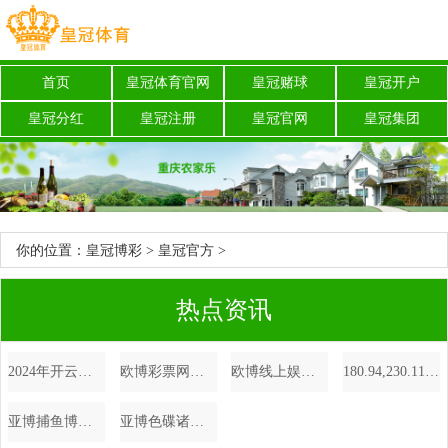
首页
皇冠体育官网
皇冠赌球
皇冠开户
皇冠分红
皇冠注册
皇冠官网
皇冠集团
你的位置：
皇冠博彩
>
皇冠官方
>
热点资讯
2024年开云百家乐体育直播app定制软件哪个好（www.optimalathletichq.com）
欧博彩票网博彩平台是否支持手机客户端_血管病不错“摸”出来
欧博线上娱乐平台推荐欧洲杯8强需要重新抽签吗 | 东莞证券-农林牧渔行业周报：能繁母猪产能去化徐徐 后期仍有去化空间-230730
180.94,230.116皇冠博彩平台对比 | 河南足球俱乐部举行新一赛季壮行庆典！
亚博捕鱼博彩平台爱好者_英矽智能IPO：AI制药第一股亦然“盲盒”股 解析公司三大发展隐忧
亚博色碟诸神皇冠下载官网_最容易出大东谈主物的三大生肖, 他们的机遇让东谈主齐不敢深信!