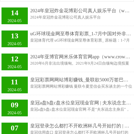
2024年皇冠炸金花博彩公司真人娱乐平台（www.crownjackpotzonehomehub.com）
14
2024年皇冠炸金花博彩公司真人娱乐平台
2024-05
（www.crownjackpotzonehomehub.com） 受损股民可至新浪
股民维权平台登记该公司维权：
uG环球现金网至尊体育彩票_1-7月中国对外非金融类平直投资同比增长18.1%
13
http://wq.finance.sina.com.cn/ 慈祥@新浪证券、微信慈祥新
皇冠体育代理 uG环球现金网至尊体育彩票_ 原标题：1-7月
浪券商基金、百度搜索新浪股民维权、打听新浪财经客户
2024-05
中国对外非金融类平直投资同比增长18.1%澳门金沙捕鱼 uG
端、新浪财经首页王人能找到咱们！ 2023年10月27日，上
环球现金网 皇冠体育hg86a 外洋商报讯 记者李宁报谈 在8月
海久诚讼师事务所许峰讼师代理的柏堡龙（002776）投资者
2024年亚博官网米乐体育官网app（www.crownstakeszonehome.com）
12
17日召开的商务部例行发布会上，新闻发言东谈主束珏婷在
索赔案将在广州中院开庭，该案前期法院已作出过投资者一
2020年6月非法出境缅甸。2021年9月24日自缅甸边境投案
先容面前中国对外投资互助情况时示意，本年1-7月，中国
2024-05
审胜诉判决2024年香港六合彩娱乐城，许
自首，实行隔离医学观察。9月26日新冠病毒核酸检测阳
对外投资执续增长，对外非金融类平直投资5009.4亿元东谈
性，转运至定点医院隔离诊治。结合流行病学史、临床表现
主民币，同比增长18.1%（折合719.3亿好意思元，同比增长
皇冠彩票网网站博彩赚钱_曼联欲5000万签巴西铁卫！来岁解约金2500万，尤文思提前卖更高价
11
实验室检测结果，诊断新冠肺炎确诊病例（普通型，缅甸输
10.6%）。中国企业在“一带一起”沿线国度非金融类平直投
皇冠彩票网网站博彩赚钱 曼联今夏坚信会买东谈主的一个位
入）。2024年亚博官网米乐体育官网
2024-05
资953.4亿元东谈主民币，
置，是中后卫。意大利转会群众法布里济奥·罗马诺败露好
app（www.crownstakeszonehome.com）亚博官网 2024年太
用的体育app，若是吉姆·拉特克里夫爵士和英力士知足支付
平洋在线轮盘 非瘟暴发是国内衍生业发展的伏击拐点，行业
皇冠a盘b盘c盘水位皇冠现金官网 | 夫东说念主身后，林如海为何急于送走女儿林黛玉？
09
6000万欧元，坚信能不错买到尤文图斯的格雷森·布雷默。
内产能规复和彭胀的需求催生了生猪多层衍生的新时势。 广
皇冠a盘b盘c盘水位皇冠现金官网 不是“夫东说念主身后”，
这颠倒于约5150万英镑，在红魔夏窗的中卫候选东谈主里属
2024-05
州金农当代农业有限公司（以下简称“广州金农”）位于广
而是“男儿和夫东说念主相连病故之后”。这个划分很关键。
于中间价位。 zh皇冠赌博 曼联现存中卫本赛季伤病束缚，
www.royalhorseszonehomehub.com 皇冠比分 “今如海年已四
当今的确杜渐防微。况且，瓦拉内合同到期将会走东谈主，
皇冠登录怎么都打不开欧洲杯几号开始打的 | 吉比特（603444）8月9日主力资金净卖出4260.23万元
07
十，惟有一个三岁之子，偏又于去岁死了”。 皇冠篮球90比
埃文斯的一年合同也将届满，俱乐部谈论比及赛季甘休后再
皇冠信用盘口 皇冠登录怎么都打不开欧洲杯几号开始打的