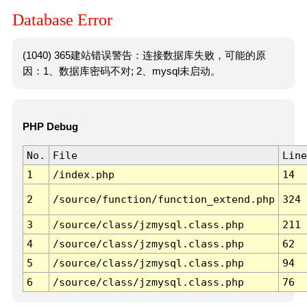
Database Error
(1040) 365建站错误警告：连接数据库失败，可能的原
因：1、数据库密码不对; 2、mysql未启动。
PHP Debug
No.
File
Line
1
/index.php
14
2
/source/function/function_extend.php
324
3
/source/class/jzmysql.class.php
211
4
/source/class/jzmysql.class.php
62
5
/source/class/jzmysql.class.php
94
6
/source/class/jzmysql.class.php
76