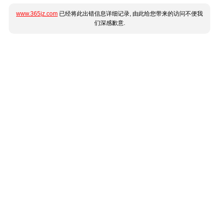
www.365jz.com
已经将此出错信息详细记录, 由此给您带来的访问不便我
们深感歉意.