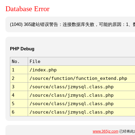
Database Error
(1040) 365建站错误警告：连接数据库失败，可能的原因：1、数
PHP Debug
No.
File
1
/index.php
2
/source/function/function_extend.php
3
/source/class/jzmysql.class.php
4
/source/class/jzmysql.class.php
5
/source/class/jzmysql.class.php
6
/source/class/jzmysql.class.php
www.365jz.com
已经将此