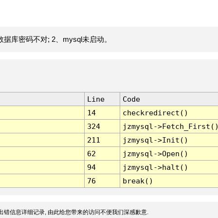
据库密码不对; 2、mysql未启动。
Line
Code
14
checkredirect()
324
jzmysql->Fetch_First(
211
jzmysql->Init()
62
jzmysql->Open()
94
jzmysql->halt()
76
break()
出错信息详细记录, 由此给您带来的访问不便我们深感歉意.