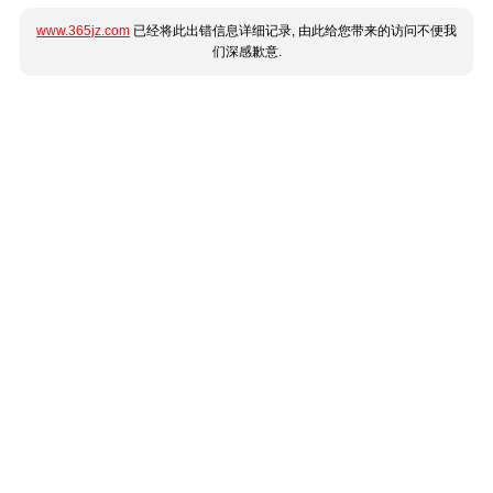
www.365jz.com
已经将此出错信息详细记录, 由此给您带来的访问不便我
们深感歉意.