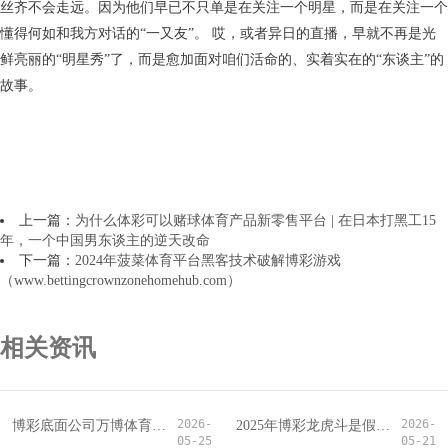
丝齐不会走远。因为他们早已不只单是在关注一个明星，而是在关注一个
懂得何如和我方对话的“一又友”。 哎，或者异日的直播，早就不再是光
鲜亮丽的“明星秀”了，而是愈加面对咱们活命的、实着实在的“东谈主”的
故事。
上一篇：
为什么体彩可以赌球体育产品新零售平台 | 在日本打黑工15
年，一个中国男东谈主的逆天改命
下一篇：
2024年菠菜体育平台黑客技术破解博彩游戏
（www.bettingcrownzonehomehub.com）
相关资讯
2026-
2026-
博彩底面公司万博体育平台活动_中国煤炭运销协会：上周重心煤炭企业销量环比加多 周度库存下跌
2025年博彩龙虎斗是假的吗澳门十大博彩富豪（www.crownpokersitezonehub.com）
05-25
05-21