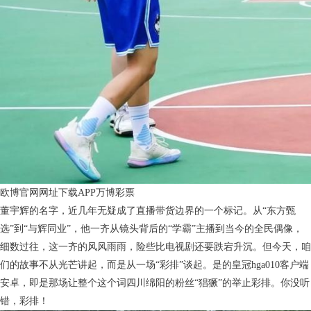
欧博官网网址下载APP万博彩票
董宇辉的名字，近几年无疑成了直播带货边界的一个标记。从“东方甄
选”到“与辉同业”，他一齐从镜头背后的“学霸”主播到当今的全民偶像，
细数过往，这一齐的风风雨雨，险些比电视剧还要跌宕升沉。但今天，咱
们的故事不从光芒讲起，而是从一场“彩排”谈起。是的皇冠hga010客户端
安卓，即是那场让整个这个词四川绵阳的粉丝“猖獗”的举止彩排。你没听
错，彩排！