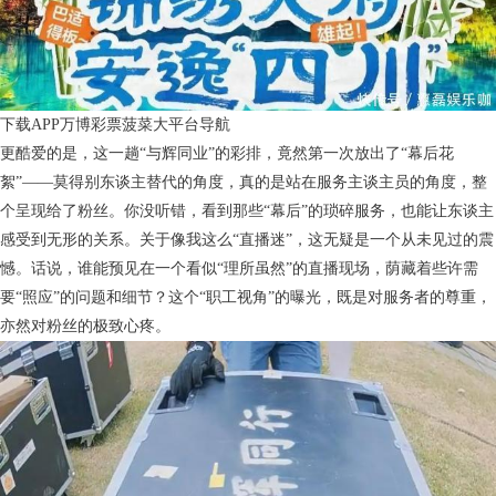
下载APP万博彩票菠菜大平台导航
更酷爱的是，这一趟“与辉同业”的彩排，竟然第一次放出了“幕后花
絮”——莫得别东谈主替代的角度，真的是站在服务主谈主员的角度，整
个呈现给了粉丝。你没听错，看到那些“幕后”的琐碎服务，也能让东谈主
感受到无形的关系。关于像我这么“直播迷”，这无疑是一个从未见过的震
憾。话说，谁能预见在一个看似“理所虽然”的直播现场，荫藏着些许需
要“照应”的问题和细节？这个“职工视角”的曝光，既是对服务者的尊重，
亦然对粉丝的极致心疼。