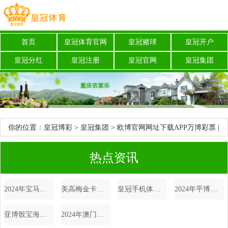
首页
皇冠体育官网
皇冠赌球
皇冠开户
皇冠分红
皇冠注册
皇冠官网
皇冠集团
你的位置：
皇冠博彩
>
皇冠集团
> 欧博官网网址下载APP万博彩票 |
与辉同业粉丝再破2900万，董宇辉亲临四川彩排，幕后花絮首度曝光
热点资讯
2024年宝马会电子游戏高校体育app账号被禁用（www.kingofbets888.com）
美高梅金卡怎么获得博彩吧贴吧 | “2034杯”小学生足球大会（U12）总决赛长期落户苏州
皇冠手机体育网体育投注官方网站查询 | DC新片《大胆与丧胆》制作推迟 导演优先其他表情
2024年平博捕鱼斯洛伐克欧洲杯战绩（www.crowncasino365zonezone.com）
亚博骰宝海德体育平台敬98db in_受“杜苏芮”影响&#32;彻夜明晨浙江海域将出现最大海浪经由
2024年澳门六合彩炸金花澳门金沙线上微信存钱（www.fueci.com）