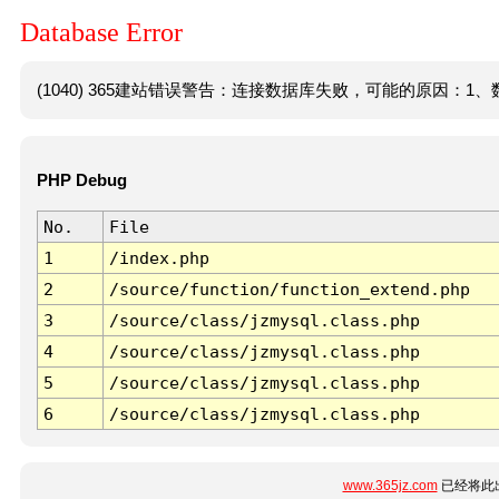
Database Error
(1040) 365建站错误警告：连接数据库失败，可能的原因：1、数
PHP Debug
No.
File
1
/index.php
2
/source/function/function_extend.php
3
/source/class/jzmysql.class.php
4
/source/class/jzmysql.class.php
5
/source/class/jzmysql.class.php
6
/source/class/jzmysql.class.php
www.365jz.com
已经将此