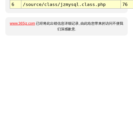
6
/source/class/jzmysql.class.php
76
www.365jz.com
已经将此出错信息详细记录, 由此给您带来的访问不便我
们深感歉意.