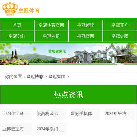
首页
皇冠体育官网
皇冠赌球
皇冠开户
皇冠分红
皇冠注册
皇冠官网
皇冠集团
你的位置：
皇冠博彩
>
皇冠集团
>
热点资讯
2024年宝马会电子游戏高校体育app账号被禁用（www.kingofbets888.com）
美高梅金卡怎么获得博彩吧贴吧 | “2034杯”小学生足球大会（U12）总决赛长期落户苏州
皇冠手机体育网体育投注官方网站查询 | DC新片《大胆与丧胆》制作推迟 导演优先其他表情
2024年平博捕鱼斯洛伐克欧洲杯战绩（www.crowncasino365zonezone.com）
亚博骰宝海德体育平台敬98db in_受“杜苏芮”影响&#32;彻夜明晨浙江海域将出现最大海浪经由
2024年澳门六合彩炸金花澳门金沙线上微信存钱（www.fueci.com）