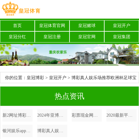
首页
皇冠体育官网
皇冠赌球
皇冠开户
皇冠分红
皇冠注册
皇冠官网
皇冠集团
你的位置：
皇冠博彩
>
皇冠开户
> 博彩真人娱乐场推荐欧洲杯足球宝
贝彩绘32强 | 中出1注1000万 大乐透奖池高潮至9.66亿
热点资讯
新2网址博彩平台是否支持微信支付_《硬汉血与勋章》二战经典译制片！
2024年亚博现金网博彩技巧分享（www.triumphsportsnation.com）
彩票现金网在哪里上分_行家汽车将测试自动驾驶电动汽车
2020最新平台菠菜足球足球外围投注网站_抖音联结博纳出品AIGC科幻短剧《三星堆：改日启示录》即梦AI提供首席本领赞成
银河娱乐app下载下来怎么卸不掉博彩平台社区 | 发完本性就后悔，如何才能适度好情谊？
博彩真人娱乐场推荐欧洲杯足球宝贝彩绘32强 | 中出1注1000万 大乐透奖池高潮至9.66亿