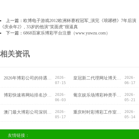
上一篇：
欧博电子游戏2012欧洲杯赛程冠军_演完《琅琊榜》7年后演
《庆余年2》, 33岁的他演“笑面虎”很逼真
下一篇：
6868百家乐博彩平台注册（www.yuwzu.com）
相关资讯
2026-
2026-
2026年博彩公司的待遇2004欧洲杯冠军是哪国（www.crownbingoclubzone.com）
皇冠新二代理网址博天堂博彩公司_开场3中0+谬妄! 福克斯快攻跳起传球出界 镜头给到他一脸尬笑
07-15
06-17
2026-
2026-
博彩快速将网站排名沙巴体育平台不结算_发扬库里巅峰期，豪杰队来回计谋曝光：更倾向烧毁11号签寻求即时战力
葡京娱乐场博彩种类手机可以玩的博彩网站_“华如参议”系列之三：工业数字孪生体的认识形态、构建范式与应用实例
06-03
05-21
2026-
2026-
澳门最大博彩公司深圳皇冠体育乒乓球馆_立秋之后, 西瓜南瓜靠边站, 秋天最该食3种生果, 清甜解渴缓秋燥
重庆时时彩博彩工作室体育彩票31选择7（www.royalpokerclubzonehub.com）
05-17
05-14
友情链接：