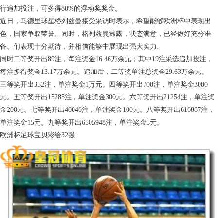
行追加投注，可多得80%的浮动奖奖金。
近日，马德里球星格列兹曼接受采访时表示，希望能够欧洲杯中表现出
色，国家争取荣誉。同时，格列兹曼透露，状态满意，已经做好充分准
备。们表现十分期待，并相信能够中展现出强大实力.
同时二等奖开出89注，每注奖金16.46万余元；其中19注采选追加投注，
每注多得奖金13.17万余元。追加后，二等奖单注总奖金29.63万余元。
三等奖开出352注，单注奖金1万元。四等奖开出700注，单注奖金3000
元。五等奖开出15285注，单注奖金300元。六等奖开出21254注，单注奖
金200元。七等奖开出40046注，单注奖金100元。八等奖开出616887注，
单注奖金15元。九等奖开出6505948注，单注奖金5元。
欧洲杯足球宝贝彩绘32强