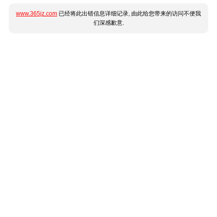
www.365jz.com
已经将此出错信息详细记录, 由此给您带来的访问不便我
们深感歉意.