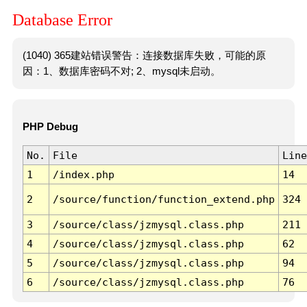
Database Error
(1040) 365建站错误警告：连接数据库失败，可能的原
因：1、数据库密码不对; 2、mysql未启动。
PHP Debug
No.
File
Line
1
/index.php
14
2
/source/function/function_extend.php
324
3
/source/class/jzmysql.class.php
211
4
/source/class/jzmysql.class.php
62
5
/source/class/jzmysql.class.php
94
6
/source/class/jzmysql.class.php
76