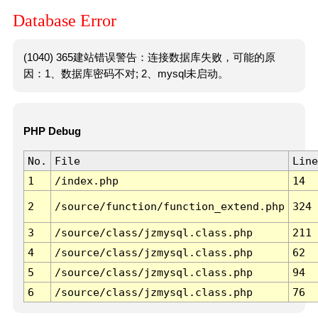
Database Error
(1040) 365建站错误警告：连接数据库失败，可能的原
因：1、数据库密码不对; 2、mysql未启动。
PHP Debug
No.
File
Line
1
/index.php
14
2
/source/function/function_extend.php
324
3
/source/class/jzmysql.class.php
211
4
/source/class/jzmysql.class.php
62
5
/source/class/jzmysql.class.php
94
6
/source/class/jzmysql.class.php
76