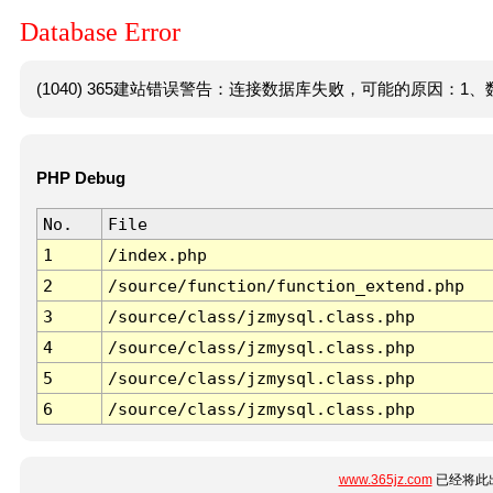
Database Error
(1040) 365建站错误警告：连接数据库失败，可能的原因：1、数
PHP Debug
No.
File
1
/index.php
2
/source/function/function_extend.php
3
/source/class/jzmysql.class.php
4
/source/class/jzmysql.class.php
5
/source/class/jzmysql.class.php
6
/source/class/jzmysql.class.php
www.365jz.com
已经将此