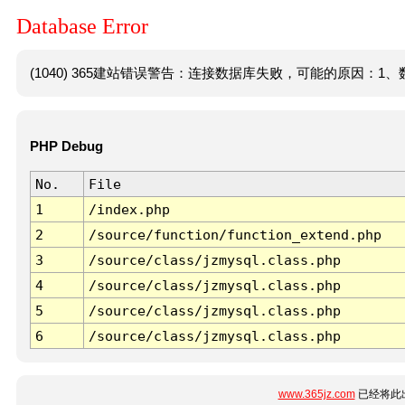
Database Error
(1040) 365建站错误警告：连接数据库失败，可能的原因：1、数
PHP Debug
No.
File
1
/index.php
2
/source/function/function_extend.php
3
/source/class/jzmysql.class.php
4
/source/class/jzmysql.class.php
5
/source/class/jzmysql.class.php
6
/source/class/jzmysql.class.php
www.365jz.com
已经将此