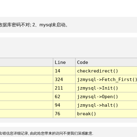
据库密码不对; 2、mysql未启动。
Line
Code
14
checkredirect()
324
jzmysql->Fetch_First(
211
jzmysql->Init()
62
jzmysql->Open()
94
jzmysql->halt()
76
break()
出错信息详细记录, 由此给您带来的访问不便我们深感歉意.