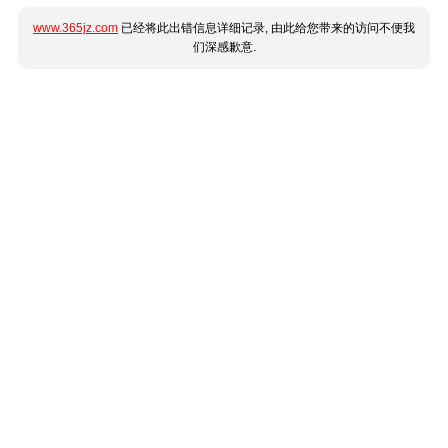
www.365jz.com
已经将此出错信息详细记录, 由此给您带来的访问不便我
们深感歉意.