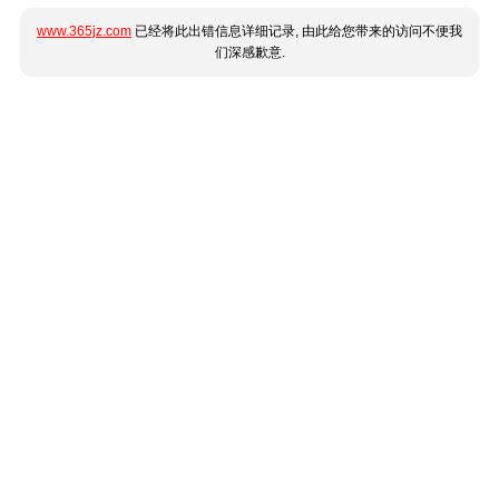
www.365jz.com
已经将此出错信息详细记录, 由此给您带来的访问不便我
们深感歉意.