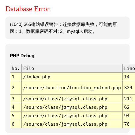
Database Error
(1040) 365建站错误警告：连接数据库失败，可能的原
因：1、数据库密码不对; 2、mysql未启动。
PHP Debug
No.
File
Line
1
/index.php
14
2
/source/function/function_extend.php
324
3
/source/class/jzmysql.class.php
211
4
/source/class/jzmysql.class.php
62
5
/source/class/jzmysql.class.php
94
6
/source/class/jzmysql.class.php
76