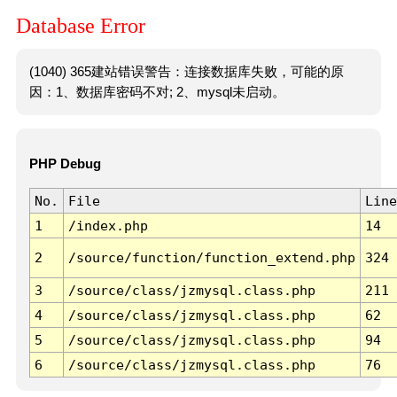
Database Error
(1040) 365建站错误警告：连接数据库失败，可能的原
因：1、数据库密码不对; 2、mysql未启动。
PHP Debug
No.
File
Line
1
/index.php
14
2
/source/function/function_extend.php
324
3
/source/class/jzmysql.class.php
211
4
/source/class/jzmysql.class.php
62
5
/source/class/jzmysql.class.php
94
6
/source/class/jzmysql.class.php
76