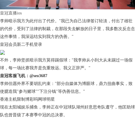
皇冠直播ios
李帅暗示我方为此付出了代价。"我已为自己法律签订轻淡，付出了雄壮
的代价，受到了法律的制裁，在那段失去解放的日子里，我多数次反念念
这件事情，我深远结实到我方的伪善。"
皇冠会员新二手机登录
不外，李帅坚抓暗示我方莫得踢假球："我李帅从小到大从未踢过一场假
球，每一场比赛我齐是负重致远。我义正辞严。"
皇冠客服飞机：@seo3687
李帅但愿外界不要胡乱约束："部分自媒体为博眼球，鼎力扭曲事实，致
使臆造我"参与赌球""下注分钱"等伪善信息。"
香港主机限制博彩吗网球明星
现在太阳城娱乐捕鱼，李帅正在中冠球队湖州好意思奇队遵守，他匡助球
队也曾晋级了本赛季中冠的总决赛。