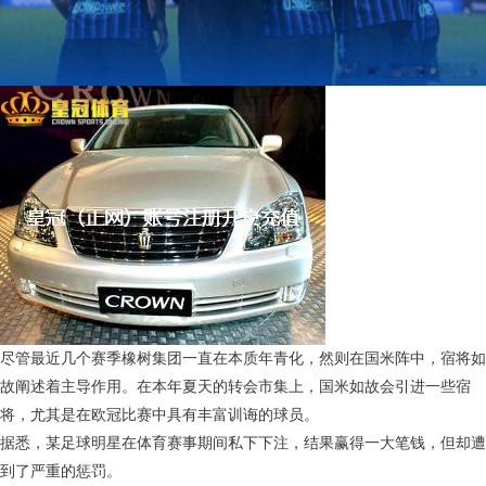
尽管最近几个赛季橡树集团一直在本质年青化，然则在国米阵中，宿将如
故阐述着主导作用。在本年夏天的转会市集上，国米如故会引进一些宿
将，尤其是在欧冠比赛中具有丰富训诲的球员。
据悉，某足球明星在体育赛事期间私下下注，结果赢得一大笔钱，但却遭
到了严重的惩罚。