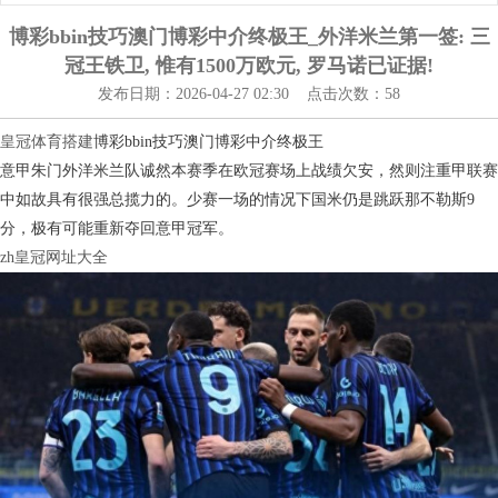
博彩bbin技巧澳门博彩中介终极王_外洋米兰第一签: 三
冠王铁卫, 惟有1500万欧元, 罗马诺已证据!
发布日期：2026-04-27 02:30 点击次数：58
皇冠体育搭建
博彩bbin技巧澳门博彩中介终极王
意甲朱门外洋米兰队诚然本赛季在欧冠赛场上战绩欠安，然则注重甲联赛
中如故具有很强总揽力的。少赛一场的情况下国米仍是跳跃那不勒斯9
分，极有可能重新夺回意甲冠军。
zh皇冠网址大全