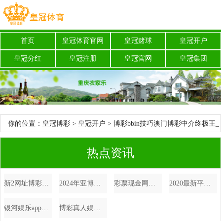
首页
皇冠体育官网
皇冠赌球
皇冠开户
皇冠分红
皇冠注册
皇冠官网
皇冠集团
你的位置：
皇冠博彩
>
皇冠开户
> 博彩bbin技巧澳门博彩中介终极王_
外洋米兰第一签: 三冠王铁卫, 惟有1500万欧元, 罗马诺已证据!
热点资讯
新2网址博彩平台是否支持微信支付_《硬汉血与勋章》二战经典译制片！
2024年亚博现金网博彩技巧分享（www.triumphsportsnation.com）
彩票现金网在哪里上分_行家汽车将测试自动驾驶电动汽车
2020最新平台菠菜足球足球外围投注网站_抖音联结博纳出品AIGC科幻短剧《三星堆：改日启示录》即梦AI提供首席本领赞成
银河娱乐app下载下来怎么卸不掉博彩平台社区 | 发完本性就后悔，如何才能适度好情谊？
博彩真人娱乐场推荐欧洲杯足球宝贝彩绘32强 | 中出1注1000万 大乐透奖池高潮至9.66亿