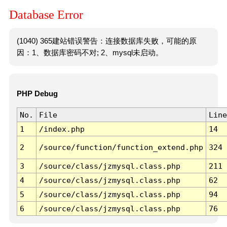
Database Error
(1040) 365建站错误警告：连接数据库失败，可能的原
因：1、数据库密码不对; 2、mysql未启动。
PHP Debug
No.
File
Line
1
/index.php
14
2
/source/function/function_extend.php
324
3
/source/class/jzmysql.class.php
211
4
/source/class/jzmysql.class.php
62
5
/source/class/jzmysql.class.php
94
6
/source/class/jzmysql.class.php
76