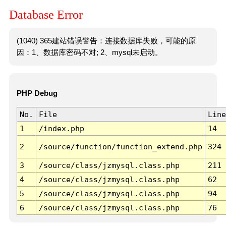
Database Error
(1040) 365建站错误警告：连接数据库失败，可能的原
因：1、数据库密码不对; 2、mysql未启动。
PHP Debug
No.
File
Line
1
/index.php
14
2
/source/function/function_extend.php
324
3
/source/class/jzmysql.class.php
211
4
/source/class/jzmysql.class.php
62
5
/source/class/jzmysql.class.php
94
6
/source/class/jzmysql.class.php
76