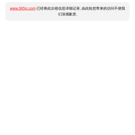
www.365jz.com
已经将此出错信息详细记录, 由此给您带来的访问不便我
们深感歉意.