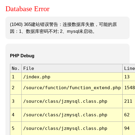
Database Error
(1040) 365建站错误警告：连接数据库失败，可能的原
因：1、数据库密码不对; 2、mysql未启动。
PHP Debug
No.
File
Line
1
/index.php
13
2
/source/function/function_extend.php
1548
3
/source/class/jzmysql.class.php
211
4
/source/class/jzmysql.class.php
62
5
/source/class/jzmysql.class.php
94