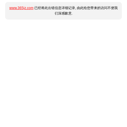
www.365jz.com
已经将此出错信息详细记录, 由此给您带来的访问不便我
们深感歉意.