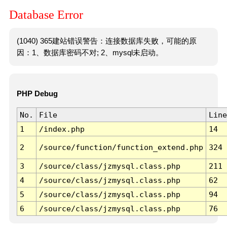
Database Error
(1040) 365建站错误警告：连接数据库失败，可能的原
因：1、数据库密码不对; 2、mysql未启动。
PHP Debug
No.
File
Line
1
/index.php
14
2
/source/function/function_extend.php
324
3
/source/class/jzmysql.class.php
211
4
/source/class/jzmysql.class.php
62
5
/source/class/jzmysql.class.php
94
6
/source/class/jzmysql.class.php
76