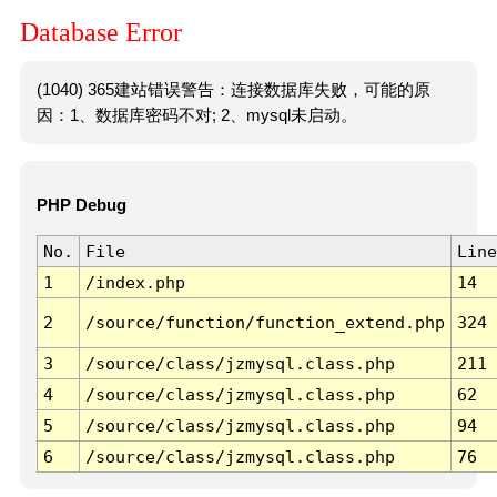
Database Error
(1040) 365建站错误警告：连接数据库失败，可能的原
因：1、数据库密码不对; 2、mysql未启动。
PHP Debug
No.
File
Line
1
/index.php
14
2
/source/function/function_extend.php
324
3
/source/class/jzmysql.class.php
211
4
/source/class/jzmysql.class.php
62
5
/source/class/jzmysql.class.php
94
6
/source/class/jzmysql.class.php
76