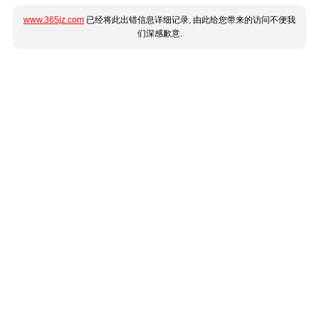
www.365jz.com
已经将此出错信息详细记录, 由此给您带来的访问不便我
们深感歉意.