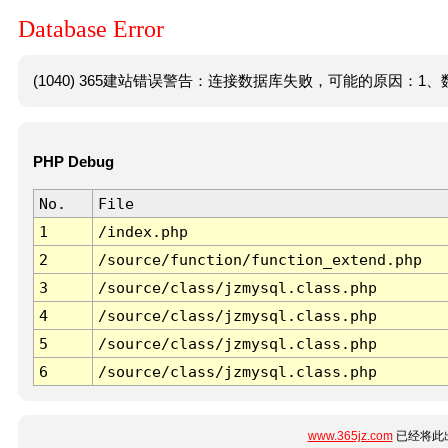
Database Error
(1040) 365建站错误警告：连接数据库失败，可能的原因：1、数
PHP Debug
No.
File
1
/index.php
2
/source/function/function_extend.php
3
/source/class/jzmysql.class.php
4
/source/class/jzmysql.class.php
5
/source/class/jzmysql.class.php
6
/source/class/jzmysql.class.php
www.365jz.com
已经将此